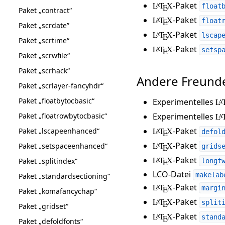
L
T
X
-Paket
A
E
float
Paket „contract“
L
T
X
-Paket
A
E
float
Paket „scrdate”
L
T
X
-Paket
A
E
lscap
Paket „scrtime“
L
T
X
-Paket
A
E
setsp
Paket „scrwfile“
Paket „scrhack“
Andere Freund
Paket „scrlayer-fancyhdr“
Paket „floatbytocbasic“
Experimentelles
L
A
Paket „floatrowbytocbasic“
Experimentelles
L
A
L
T
X
-Paket
Paket „lscapeenhanced“
A
E
defol
L
T
X
-Paket
A
Paket „setspaceenhanced“
E
grids
L
T
X
-Paket
A
Paket „splitindex“
E
longt
LCO-Datei
makelab
Paket „standardsectioning“
L
T
X
-Paket
A
E
margi
Paket „komafancychap“
L
T
X
-Paket
A
E
split
Paket „gridset“
L
T
X
-Paket
A
E
stand
Paket „defoldfonts“