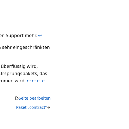
inen Support mehr.
↩︎
ch sehr eingeschränkten
überflüssig wird,
 Ursprungspakets, das
nommen wird.
↩︎
↩︎
↩︎
↩︎
Seite bearbeiten
Paket „contract“