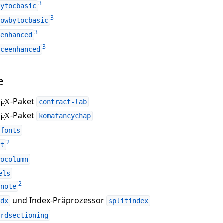
3
bytocbasic
3
rowbytocbasic
3
eenhanced
3
aceenhanced
e
T
X
-Paket
E
contract-lab
T
X
-Paket
E
komafancychap
dfonts
2
et
wocolumn
els
2
nnote
und Index-Präprozessor
idx
splitindex
ardsectioning