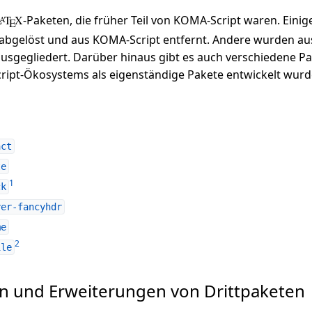
L
T
X
-Paketen, die früher Teil von KOMA-Script waren. Ein
A
E
abgelöst und aus KOMA-Script entfernt. Andere wurden au
usgegliedert. Darüber hinaus gibt es auch verschiedene Pak
ript-Ökosystems als eigenständige Pakete entwickelt wurd
act
te
1
ck
yer-fancyhdr
me
2
ile
 und Erweiterungen von Drittpaketen