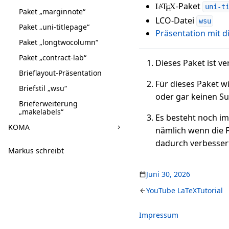
L
T
X
-Paket
A
E
uni-t
Paket „marginnote“
LCO-Datei
wsu
Paket „uni-titlepage“
Präsentation mit di
Paket „longtwocolumn“
Paket „contract-lab“
Dieses Paket ist v
Brieflayout-Präsentation
Für dieses Paket w
Briefstil „wsu“
oder gar keinen S
Brieferweiterung
„makelabels“
Es besteht noch im
KOMA
nämlich wenn die F
dadurch verbessert
Markus schreibt
Juni 30, 2026
YouTube LaTeXTutorial
Impressum