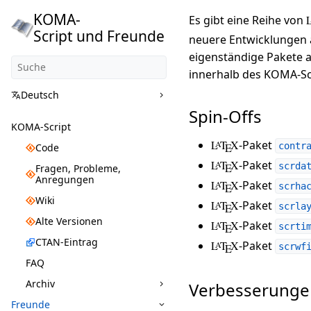
KOMA-
Es gibt eine Reihe von
Script und Freunde
neuere Entwicklungen 
eigenständige Pakete a
innerhalb des KOMA-Sc
Deutsch
Spin-Offs
KOMA-Script
L
T
X
-Paket
A
E
contr
Code
L
T
X
-Paket
A
E
scrda
Fragen, Probleme,
Anregungen
L
T
X
-Paket
A
E
scrha
Wiki
L
T
X
-Paket
A
E
scrla
Alte Versionen
L
T
X
-Paket
A
E
scrti
CTAN-Eintrag
L
T
X
-Paket
A
E
scrwf
FAQ
Archiv
Verbesserungen
Freunde