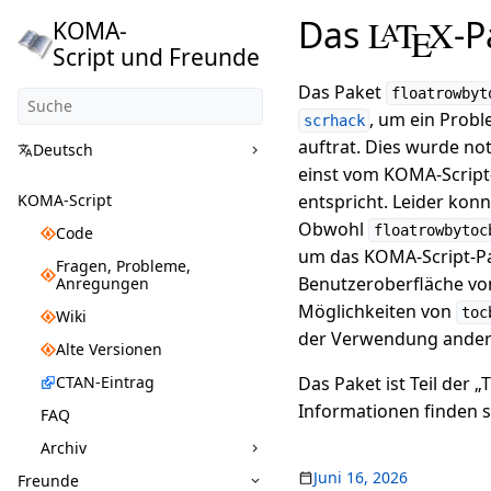
Das
L
T
X
-
A
KOMA-
E
Script und Freunde
Das Paket
floatrowbyt
, um ein Prob
scrhack
auftrat. Dies wurde no
Deutsch
einst vom KOMA-Script
KOMA-Script
entspricht. Leider kon
Obwohl
floatrowbytoc
Code
um das KOMA-Script-P
Fragen, Probleme,
Benutzeroberfläche v
Anregungen
Möglichkeiten von
toc
Wiki
der Verwendung andere
Alte Versionen
CTAN-Eintrag
Das Paket ist Teil der 
Informationen finden 
FAQ
Archiv
Juni 16, 2026
Freunde