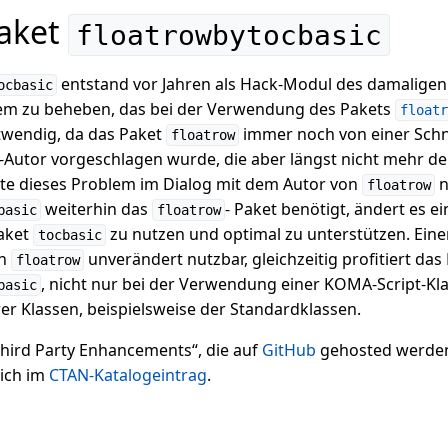
Paket
floatrowbytocbasic
entstand vor Jahren als Hack-Modul des damalige
ocbasic
lem zu beheben, das bei der Verwendung des Pakets
floatr
twendig, da das Paket
immer noch von einer Schni
floatrow
-Autor vorgeschlagen wurde, die aber längst nicht mehr 
nte dieses Problem im Dialog mit dem Autor von
n
floatrow
weiterhin das
- Paket benötigt, ändert es ei
basic
floatrow
aket
zu nutzen und optimal zu unterstützen. Einers
tocbasic
on
unverändert nutzbar, gleichzeitig profitiert das
floatrow
, nicht nur bei der Verwendung einer KOMA-Script-Kl
basic
r Klassen, beispielsweise der Standardklassen.
„Third Party Enhancements“, die auf
GitHub
gehosted werden
sich im
CTAN-Katalogeintrag
.