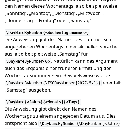
den Namen dieses Wochentags, also beispielsweise
„Sonntag”, „Montag“, „Dienstag”, „Mittwoch“,
„Donnerstag”, „Freitag“ oder „Samstag“.
\DayNameByNumber{<Wochentagsnummer>}
Die Anweisung gibt den Namen des nummerisch
angegebenen Wochentags in der aktuellen Sprache
aus, also beispielsweise „Samstag“ für
. Natürlich kann das Argument
\DayNameByNumber{6}
auch das Ergebnis einer früheren Ermittlung der
Wochentagsnummer sein. Beispielsweise würde
ebenfalls
\DayNameByNumber{\ISODayNumber{2027-5-1}}
„Samstag“ ausgeben.
\DayName{<Jahr>}{<Monat>}{<Tag>}
Die Anweisung gibt direkt den Namen des
Wochentags zu einem angegeben Datum aus. Dies
entspricht also
\DayNameByNumber{\DayNumber{<Jahr>}