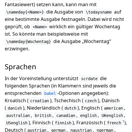
Fantasiewert) setzen kann, kann man mit
die Ausgabe von
auf
\nameday{<Name>}
\todaysname
eine bestimmte Ausgabe festnageln. Dabei wird nicht
geprüft, ob
wirklich ein gültiger Wochentag
<Name>
ist. So könnte man beispielsweise mit
die Ausgabe „Wochentag“
\nameday{Wochentag}
erzwingen.
Sprachen
In der Voreinstellung unterstützt
die
scrdate
folgenden Sprachen (in Klammern sind jeweils die
entsprechenden
-Optionen angegeben):
babel
Kroatisch (
), Tschechisch (
), Dänisch
croatian
czech
(
), Niederländisch (
), Englisch (
,
danish
dutch
american
,
,
,
,
,
australian
british
canadian
english
UKenglish
1
), Finnisch (
), Französisch (
),
USenglish
finnish
french
Deutsch (
,
,
,
,
austrian
german
naustrian
ngerman