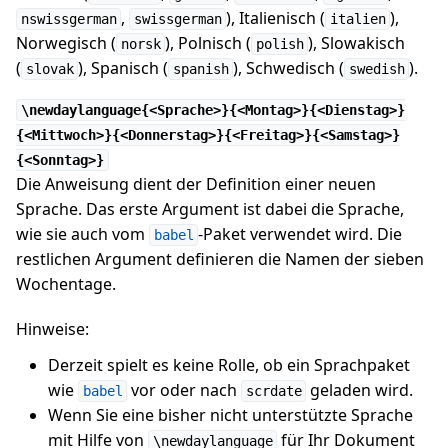
,
), Italienisch (
),
nswissgerman
swissgerman
italien
Norwegisch (
), Polnisch (
), Slowakisch
norsk
polish
(
), Spanisch (
), Schwedisch (
).
slovak
spanish
swedish
\newdaylanguage{<Sprache>}{<Montag>}{<Dienstag>}
{<Mittwoch>}{<Donnerstag>}{<Freitag>}{<Samstag>}
{<Sonntag>}
Die Anweisung dient der Definition einer neuen
Sprache. Das erste Argument ist dabei die Sprache,
wie sie auch vom
-Paket verwendet wird. Die
babel
restlichen Argument definieren die Namen der sieben
Wochentage.
Hinweise:
Derzeit spielt es keine Rolle, ob ein Sprachpaket
wie
vor oder nach
geladen wird.
babel
scrdate
Wenn Sie eine bisher nicht unterstützte Sprache
mit Hilfe von
für Ihr Dokument
\newdaylanguage