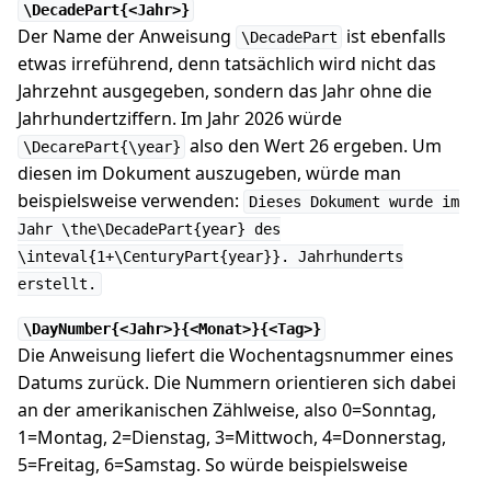
\DecadePart{<Jahr>}
Der Name der Anweisung
ist ebenfalls
\DecadePart
etwas irreführend, denn tatsächlich wird nicht das
Jahrzehnt ausgegeben, sondern das Jahr ohne die
Jahrhundertziffern. Im Jahr 2026 würde
also den Wert 26 ergeben. Um
\DecarePart{\year}
diesen im Dokument auszugeben, würde man
beispielsweise verwenden:
Dieses Dokument wurde im
Jahr \the\DecadePart{year} des
\inteval{1+\CenturyPart{year}}. Jahrhunderts
erstellt.
\DayNumber{<Jahr>}{<Monat>}{<Tag>}
Die Anweisung liefert die Wochentagsnummer eines
Datums zurück. Die Nummern orientieren sich dabei
an der amerikanischen Zählweise, also 0=Sonntag,
1=Montag, 2=Dienstag, 3=Mittwoch, 4=Donnerstag,
5=Freitag, 6=Samstag. So würde beispielsweise