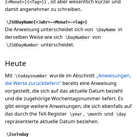
, ist aber wesentlich kürzer und
{<Monat>}{<Tag>}}
damit angenehmer zu schreiben.
\ISODayName{<Jahr>-<Monat>-<Tag>}
Die Anweisung unterscheidet sich von
in
\DayName
derselben Weise wie sich
von
\DayNumber
unterscheidet.
\ISODayNumber
Heute
Mit
wurde im Abschnitt
„Anweisungen,
\todaysnumber
die Werte zurückliefern“
bereits eine Anweisung
vorgestellt, die sich auf das aktuelle Datum bezieht
und die zugehörige Wochentagsnummer liefert. Es
gibt einige weitere Anweisungen, die sich ebenfalls auf
das durch the TeX-Register
,
und
\year
\month
\day
repräsentierte aktuelle Datum beziehen.
\IsoToday