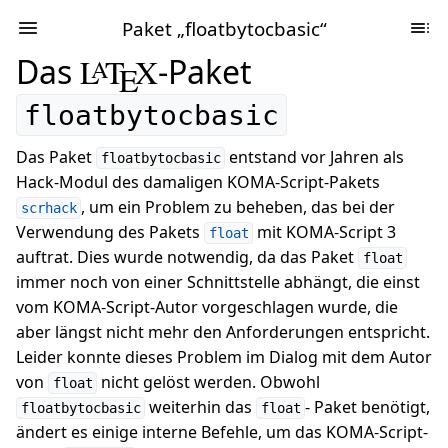
Paket „floatbytocbasic“
Das
L
T
X
-Paket
A
E
floatbytocbasic
Das Paket
entstand vor Jahren als
floatbytocbasic
Hack-Modul des damaligen KOMA-Script-Pakets
, um ein Problem zu beheben, das bei der
scrhack
Verwendung des Pakets
mit KOMA-Script 3
float
auftrat. Dies wurde notwendig, da das Paket
float
immer noch von einer Schnittstelle abhängt, die einst
vom KOMA-Script-Autor vorgeschlagen wurde, die
aber längst nicht mehr den Anforderungen entspricht.
Leider konnte dieses Problem im Dialog mit dem Autor
von
nicht gelöst werden. Obwohl
float
weiterhin das
- Paket benötigt,
floatbytocbasic
float
ändert es einige interne Befehle, um das KOMA-Script-