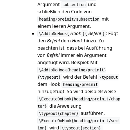
Argument
und
subsection
schließlich den Code von
mit
heading/preinit/subsection
einem leeren Argument.
Hook
Befehl
: Fügt
\AddtoDoHook{
}{
}
den
Befehl
dem
Hook
hinzu. Zu
beachten ist, dass bei Ausführung
von
Befehl
immer ein Argument
angefügt wird. Beispiel: Mit
\AddtoDoHook{heading/preinit}
wird der Befehl
{\typeout}
\typeout
dem Hook
heading/preinit
hinzugefügt. So wird beispielsweise
\ExecuteDoHook{heading/preinit/chap
die Anweisung
ter}
ausführen,
\typeout{chapter}
\ExecuteDoHook{heading/preinit/sect
wird
ion}
\typeout{section}