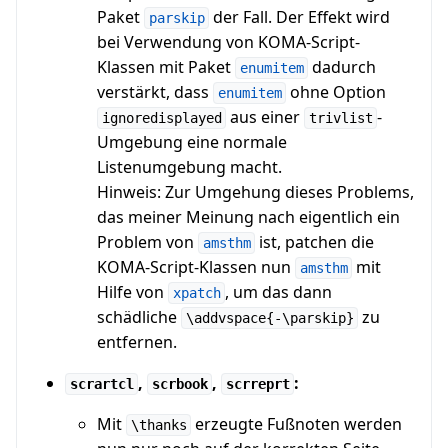
Paket
der Fall. Der Effekt wird
parskip
bei Verwendung von KOMA-Script-
Klassen mit Paket
dadurch
enumitem
verstärkt, dass
ohne Option
enumitem
aus einer
-
ignoredisplayed
trivlist
Umgebung eine normale
Listenumgebung macht.
Hinweis: Zur Umgehung dieses Problems,
das meiner Meinung nach eigentlich ein
Problem von
ist, patchen die
amsthm
KOMA-Script-Klassen nun
mit
amsthm
Hilfe von
, um das dann
xpatch
schädliche
zu
\addvspace{-\parskip}
entfernen.
,
,
:
scrartcl
scrbook
scrreprt
Mit
erzeugte Fußnoten werden
\thanks