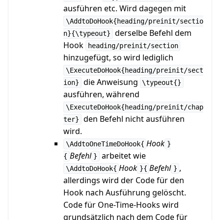
ausführen etc. Wird dagegen mit
\AddtoDoHook{heading/preinit/sectio
derselbe Befehl dem
n}{\typeout}
Hook
heading/preinit/section
hinzugefügt, so wird lediglich
\ExecuteDoHook{heading/preinit/sect
die Anweisung
ion}
\typeout{}
ausführen, während
\ExecuteDoHook{heading/preinit/chap
den Befehl nicht ausführen
ter}
wird.
Hook
\AddtoOneTimeDoHook{
}
Befehl
arbeitet wie
{
}
Hook
Befehl
,
\AddtoDoHook{
}{
}
allerdings wird der Code für den
Hook nach Ausführung gelöscht.
Code für One-Time-Hooks wird
grundsätzlich nach dem Code für