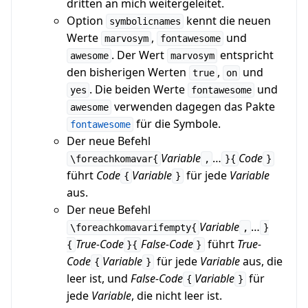
dritten an mich weitergeleitet.
Option
kennt die neuen
symbolicnames
Werte
,
und
marvosym
fontawesome
. Der Wert
entspricht
awesome
marvosym
den bisherigen Werten
,
und
true
on
. Die beiden Werte
und
yes
fontawesome
verwenden dagegen das Pakte
awesome
für die Symbole.
fontawesome
Der neue Befehl
Variable
…
Code
\foreachkomavar{
,
}{
}
führt
Code
Variable
für jede
Variable
{
}
aus.
Der neue Befehl
Variable
…
\foreachkomavarifempty{
,
}
True-Code
False-Code
führt
True-
{
}{
}
Code
Variable
für jede
Variable
aus, die
{
}
leer ist, und
False-Code
Variable
für
{
}
jede
Variable
, die nicht leer ist.