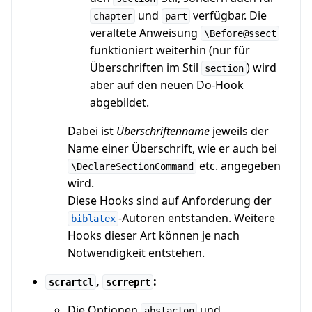
und
verfügbar. Die
chapter
part
veraltete Anweisung
\Before@ssect
funktioniert weiterhin (nur für
Überschriften im Stil
) wird
section
aber auf den neuen Do-Hook
abgebildet.
Dabei ist
Überschriftenname
jeweils der
Name einer Überschrift, wie er auch bei
etc. angegeben
\DeclareSectionCommand
wird.
Diese Hooks sind auf Anforderung der
-Autoren entstanden. Weitere
biblatex
Hooks dieser Art können je nach
Notwendigkeit entstehen.
,
:
scrartcl
scrreprt
Die Optionen
und
abstacton