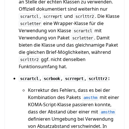
an Stelle der echten Klassen zu verwenden.
Offiziell dokumentiert sind weiterhin nur
,
und
. Die Klasse
scrartcl
scrreprt
scrlttr2
eine Wrapper-Klasse für die
scrletter
Verwendung von Klasse
mit
scrartcl
Verwendung von Paket
. Damit
scrletter
bieten die Klasse und das gleichnamige Paket
die gleichen Brief-Möglichkeiten, während
ggf. nicht denselben
scrlttr2
Funktionsumfang hat.
,
,
,
:
scrartcl
scrbook
scrreprt
scrlttr2
Korrektur des Fehlers, dass es bei der
Kombination des Pakets
mit einer
amsthm
KOMA-Script-Klasse passieren konnte,
dass der Abstand über einer mit
amsthm
definieren Umgebung bei Verwendung
von Absatzabstand verschwindet. In