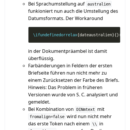
Bei Sprachumstellung auf
australien
funkioniert nun auch die Umstellung des
Datumsformats. Der Workaround
\ifundefinedorrelax
{dateaustralien}{}{
\le
in der Dokumentpräambel ist damit
überflüssig.
Farbänderungen in Feldern der ersten
Briefseite führen nun nicht mehr zu
einem Zurücksetzen der Farbe des Briefs.
Hinweis: Das Problem in früheren
Versionen wurde von S. C. analysiert und
gemeldet.
Bei Kombination von
mit
DINmtext
wird nun nicht mehr
fromalign=false
das erste Token nach einem
in
\\