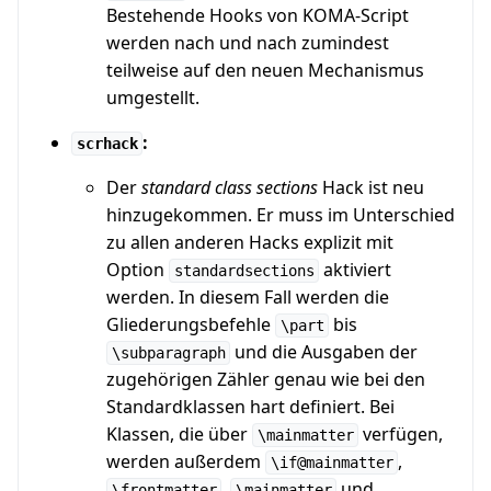
Bestehende Hooks von KOMA-Script
werden nach und nach zumindest
teilweise auf den neuen Mechanismus
umgestellt.
:
scrhack
Der
standard class sections
Hack ist neu
hinzugekommen. Er muss im Unterschied
zu allen anderen Hacks explizit mit
Option
aktiviert
standardsections
werden. In diesem Fall werden die
Gliederungsbefehle
bis
\part
und die Ausgaben der
\subparagraph
zugehörigen Zähler genau wie bei den
Standardklassen hart definiert. Bei
Klassen, die über
verfügen,
\mainmatter
werden außerdem
,
\if@mainmatter
,
und
\frontmatter
\mainmatter