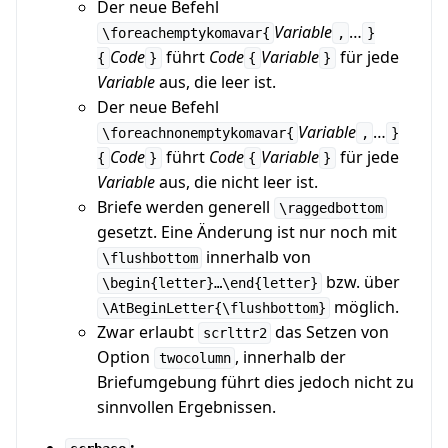
Der neue Befehl
Variable
…
\foreachemptykomavar{
,
}
Code
führt
Code
Variable
für jede
{
}
{
}
Variable
aus, die leer ist.
Der neue Befehl
Variable
…
\foreachnonemptykomavar{
,
}
Code
führt
Code
Variable
für jede
{
}
{
}
Variable
aus, die nicht leer ist.
Briefe werden generell
\raggedbottom
gesetzt. Eine Änderung ist nur noch mit
innerhalb von
\flushbottom
bzw. über
\begin{letter}…\end{letter}
möglich.
\AtBeginLetter{\flushbottom}
Zwar erlaubt
das Setzen von
scrlttr2
Option
, innerhalb der
twocolumn
Briefumgebung führt dies jedoch nicht zu
sinnvollen Ergebnissen.