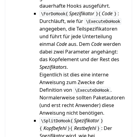
dauerhafte Hooks ausgeführt.
Spezifikator
Code
:
\ForDoHook{
}{
}
Durchläuft, wie für
\ExecuteDoHook
angegeben, die Teilspezifikatoren
und führt für jede Unterteilung
einmal
Code
aus. Dem
Code
werden
dabei zwei Parameter angehängt:
das Kopfelement und der Rest des
Spezifikators
.
Eigentlich ist dies eine interne
Anweisung zum Zwecke der
Definition von
.
\ExecuteDoHook
Normalerweise sollten Paketautoren
(und erst recht Anwender) diese
Anweisung nicht benötigen.
Spezifikator
\SplitDoHook{
}
Kopfbefehl
Restbefehl
: Der
{
}{
}
Spezifikator
wird, wie bei