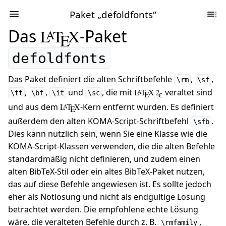
Paket „defoldfonts“
Das
L
T
X
-Paket
A
E
defoldfonts
Das Paket definiert die alten Schriftbefehle
,
,
\rm
\sf
,
,
und
, die mit
L
T
X 2
veraltet sind
A
\tt
\bf
\it
\sc
E
ɛ
und aus dem
L
T
X
-Kern entfernt wurden. Es definiert
A
E
außerdem den alten KOMA-Script-Schriftbefehl
.
\sfb
Dies kann nützlich sein, wenn Sie eine Klasse wie die
KOMA-Script-Klassen verwenden, die die alten Befehle
standardmäßig nicht definieren, und zudem einen
alten BibTeX-Stil oder ein altes BibTeX-Paket nutzen,
das auf diese Befehle angewiesen ist. Es sollte jedoch
eher als Notlösung und nicht als endgültige Lösung
betrachtet werden. Die empfohlene echte Lösung
wäre, die veralteten Befehle durch z. B.
,
\rmfamily