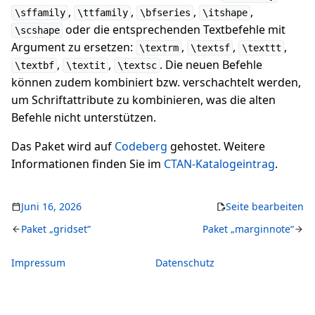
,
,
,
,
\sffamily
\ttfamily
\bfseries
\itshape
oder die entsprechenden Textbefehle mit
\scshape
Argument zu ersetzen:
,
,
,
\textrm
\textsf
\texttt
,
,
. Die neuen Befehle
\textbf
\textit
\textsc
können zudem kombiniert bzw. verschachtelt werden,
um Schriftattribute zu kombinieren, was die alten
Befehle nicht unterstützen.
Das Paket wird auf
Codeberg
gehostet. Weitere
Informationen finden Sie im
CTAN-Katalogeintrag
.
Juni 16, 2026
Seite bearbeiten
Paket „gridset“
Paket „marginnote“
Impressum
Datenschutz